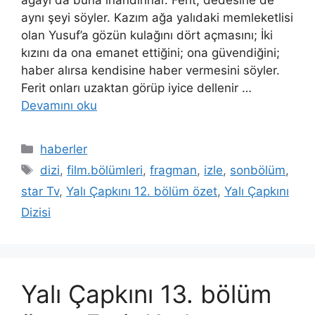
ağayı da buna inandırırlar. Ferit; dedesine de
aynı şeyi söyler. Kazım ağa yalıdaki memleketlisi
olan Yusuf’a gözün kulağını dört açmasını; İki
kızını da ona emanet ettiğini; ona güvendiğini;
haber alırsa kendisine haber vermesini söyler.
Ferit onları uzaktan görüp iyice dellenir …
Devamını oku
Kategoriler
haberler
Etiketler
dizi
,
film.bölümleri
,
fragman
,
izle
,
sonbölüm
,
star Tv
,
Yalı Çapkını 12. bölüm özet
,
Yalı Çapkını
Dizisi
Yalı Çapkını 13. bölüm