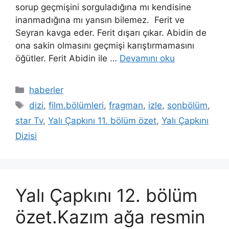
sorup geçmişini sorguladığına mı kendisine
inanmadığına mı yansın bilemez. Ferit ve
Seyran kavga eder. Ferit dışarı çıkar. Abidin de
ona sakin olmasını geçmişi karıştırmamasını
öğütler. Ferit Abidin ile …
Devamını oku
Kategoriler
haberler
Etiketler
dizi
,
film.bölümleri
,
fragman
,
izle
,
sonbölüm
,
star Tv
,
Yalı Çapkını 11. bölüm özet
,
Yalı Çapkını
Dizisi
Yalı Çapkını 12. bölüm
özet.Kazım ağa resmin