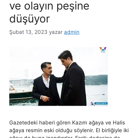
ve olayın peşine
düşüyor
Şubat 13, 2023
yazar
admin
Gazetedeki haberi gören Kazım ağaya ve Halis
ağaya resmin eski olduğu söylenir. El birliğiyle iki