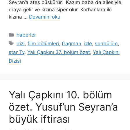
Seyran’a ateş püskürür. Kazım baba da ailesiyle
oraya gelir ve kızına siper olur. Korhanlara iki
kızına …
Devamını oku
Kategoriler
haberler
Etiketler
dizi
,
film.bölümleri
,
fragman
,
izle
,
sonbölüm
,
star Tv
,
Yalı Çapkını 37. bölüm özet
,
Yalı Çapkını
Dizisi
Yalı Çapkını 10. bölüm
özet. Yusuf’un Seyran’a
büyük iftirası