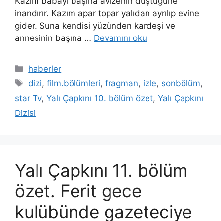
Kazım babayı başına avizenin düştüğüne
inandırır. Kazım apar topar yalıdan ayrılıp evine
gider. Suna kendisi yüzünden kardeşi ve
annesinin başına …
Devamını oku
Kategoriler
haberler
Etiketler
dizi
,
film.bölümleri
,
fragman
,
izle
,
sonbölüm
,
star Tv
,
Yalı Çapkını 10. bölüm özet
,
Yalı Çapkını
Dizisi
Yalı Çapkını 11. bölüm
özet. Ferit gece
kulübünde gazeteciye