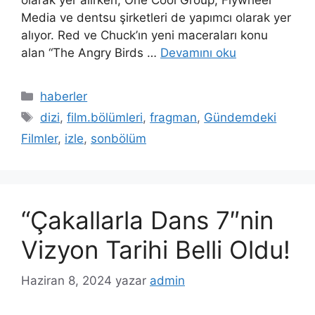
Media ve dentsu şirketleri de yapımcı olarak yer
alıyor. Red ve Chuck’ın yeni maceraları konu
alan “The Angry Birds …
Devamını oku
Kategoriler
haberler
Etiketler
dizi
,
film.bölümleri
,
fragman
,
Gündemdeki
Filmler
,
izle
,
sonbölüm
“Çakallarla Dans 7″nin
Vizyon Tarihi Belli Oldu!
Haziran 8, 2024
yazar
admin