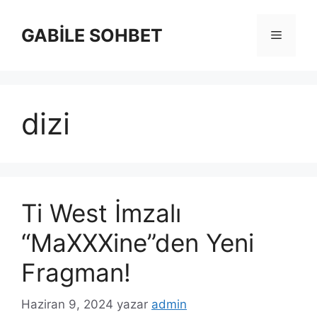
İçeriğe
atla
GABİLE SOHBET
Menü
dizi
Ti West İmzalı
“MaXXXine”den Yeni
Fragman!
Haziran 9, 2024
yazar
admin