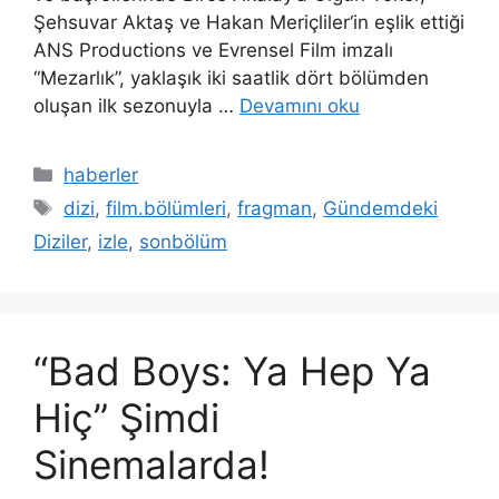
Şehsuvar Aktaş ve Hakan Meriçliler‘in eşlik ettiği
ANS Productions ve Evrensel Film imzalı
“Mezarlık”, yaklaşık iki saatlik dört bölümden
oluşan ilk sezonuyla …
Devamını oku
Kategoriler
haberler
Etiketler
dizi
,
film.bölümleri
,
fragman
,
Gündemdeki
Diziler
,
izle
,
sonbölüm
“Bad Boys: Ya Hep Ya
Hiç” Şimdi
Sinemalarda!