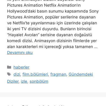
Pictures Animation Netflix Animation’ın
Hollywood’daki basın sunumu kapsamında Sony
Pictures Animation, popüler serilerine dayanan
ve Netflix’te yayınlanması için üzerinde çalışılan
iki yeni TV dizisini duyurdu. Bunların birincisi
“Hayalet Avcıları” serisine dayanan doğaüstü
komedi dizisi. Animasyon dizisinin filmlerde yer
alan karakterleri mi içereceği yoksa tamamen …
Devamını oku
Kategoriler
haberler
Etiketler
dizi
,
film.bölümleri
,
fragman
,
Gündemdeki
Diziler
,
izle
,
sonbölüm