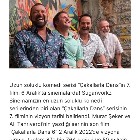
Uzun soluklu komedi serisi “Çakallarla Dans”ın 7.
filmi 6 Aralık’ta sinemalarda! Sugarworkz
Sinemamızın en uzun soluklu komedi
serilerinden biri olan “Çakallarla Dans” serisinin
7. filminin vizyon tarihi belirlendi. Murat Şeker ve
Ali Tanrıverdi‘nin yazdığı serinin son filmi
“Çakallarla Dans 6” 2 Aralık 2022’de vizyona
girmiş, toplam 871 bin 764 seyirci ve 50 milyon