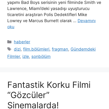
yapımı Bad Boys serisinin yeni filminde Smith ve
Lawrence, Miami’deki yasadışı uyuşturucu
ticaretini araştıran Polis Dedektifleri Mike
Lowrey ve Marcus Burnett olarak …
Devamını
oku
Kategoriler
haberler
Etiketler
dizi
,
film.bölümleri
,
fragman
,
Gündemdeki
Filmler
,
izle
,
sonbölüm
Fantastik Korku Filmi
“Gözcüler”
Sinemalarda!