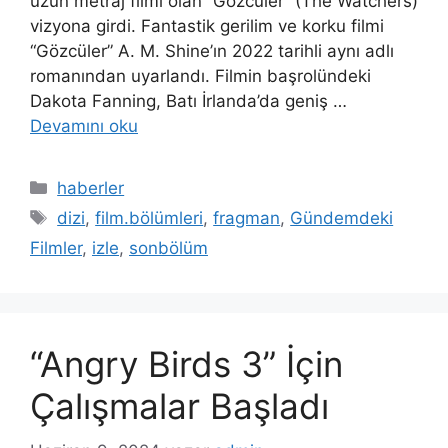
uzun metraj filmi olan “Gözcüler” (The Watchers)
vizyona girdi. Fantastik gerilim ve korku filmi
“Gözcüler” A. M. Shine’ın 2022 tarihli aynı adlı
romanından uyarlandı. Filmin başrolündeki
Dakota Fanning, Batı İrlanda’da geniş …
Devamını oku
Kategoriler
haberler
Etiketler
dizi
,
film.bölümleri
,
fragman
,
Gündemdeki
Filmler
,
izle
,
sonbölüm
“Angry Birds 3” İçin
Çalışmalar Başladı