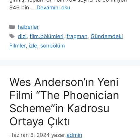
946 bin …
Devamını oku
Kategoriler
haberler
Etiketler
dizi
,
film.bölümleri
,
fragman
,
Gündemdeki
Filmler
,
izle
,
sonbölüm
Wes Anderson’ın Yeni
Filmi “The Phoenician
Scheme”in Kadrosu
Ortaya Çıktı
Haziran 8, 2024
yazar
admin