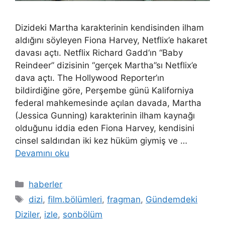
Dizideki Martha karakterinin kendisinden ilham
aldığını söyleyen Fiona Harvey, Netflix’e hakaret
davası açtı. Netflix Richard Gadd‘ın “Baby
Reindeer” dizisinin “gerçek Martha”sı Netflix’e
dava açtı. The Hollywood Reporter’ın
bildirdiğine göre, Perşembe günü Kaliforniya
federal mahkemesinde açılan davada, Martha
(Jessica Gunning) karakterinin ilham kaynağı
olduğunu iddia eden Fiona Harvey, kendisini
cinsel saldırıdan iki kez hüküm giymiş ve …
Devamını oku
Kategoriler
haberler
Etiketler
dizi
,
film.bölümleri
,
fragman
,
Gündemdeki
Diziler
,
izle
,
sonbölüm