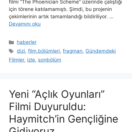
filmi “The Phoenician Scheme” üzerinde çalıştığı
için törene katılamamıştı. Şimdi, bu projenin
çekimlerinin artık tamamlandığı bildiriliyor. …
Devamını oku
Kategoriler
haberler
Etiketler
dizi
,
film.bölümleri
,
fragman
,
Gündemdeki
Filmler
,
izle
,
sonbölüm
Yeni “Açlık Oyunları”
Filmi Duyuruldu:
Haymitch’in Gençliğine
Gidiyoruz