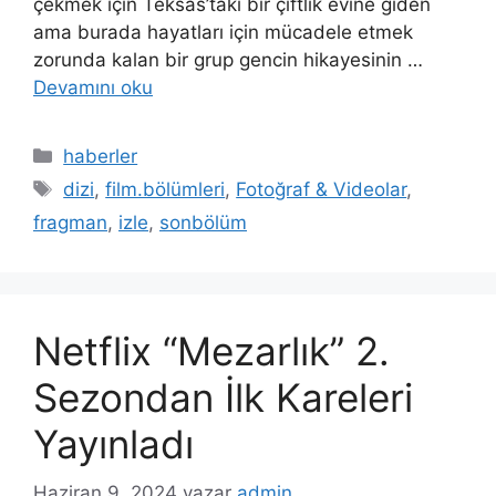
çekmek için Teksas’taki bir çiftlik evine giden
ama burada hayatları için mücadele etmek
zorunda kalan bir grup gencin hikayesinin …
Devamını oku
Kategoriler
haberler
Etiketler
dizi
,
film.bölümleri
,
Fotoğraf & Videolar
,
fragman
,
izle
,
sonbölüm
Netflix “Mezarlık” 2.
Sezondan İlk Kareleri
Yayınladı
Haziran 9, 2024
yazar
admin