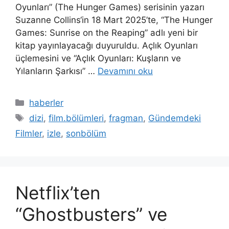
Oyunları” (The Hunger Games) serisinin yazarı
Suzanne Collins‘in 18 Mart 2025’te, “The Hunger
Games: Sunrise on the Reaping” adlı yeni bir
kitap yayınlayacağı duyuruldu. Açlık Oyunları
üçlemesini ve “Açlık Oyunları: Kuşların ve
Yılanların Şarkısı” …
Devamını oku
Kategoriler
haberler
Etiketler
dizi
,
film.bölümleri
,
fragman
,
Gündemdeki
Filmler
,
izle
,
sonbölüm
Netflix’ten
“Ghostbusters” ve