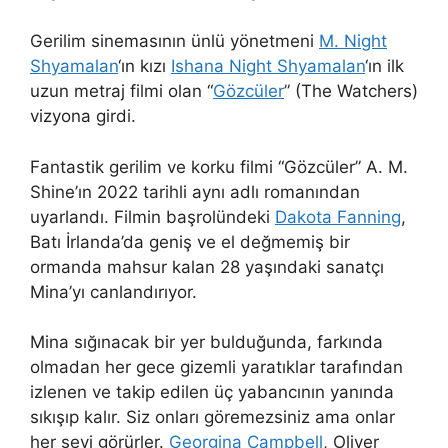
Gerilim sinemasının ünlü yönetmeni
M. Night
Shyamalan
‘ın kızı
Ishana Night Shyamalan
‘ın ilk
uzun metraj filmi olan “
Gözcüler
” (The Watchers)
vizyona girdi.
Fantastik gerilim ve korku filmi “Gözcüler” A. M.
Shine’ın 2022 tarihli aynı adlı romanından
uyarlandı. Filmin başrolündeki
Dakota Fanning
,
Batı İrlanda’da geniş ve el değmemiş bir
ormanda mahsur kalan 28 yaşındaki sanatçı
Mina’yı canlandırıyor.
Mina sığınacak bir yer bulduğunda, farkında
olmadan her gece gizemli yaratıklar tarafından
izlenen ve takip edilen üç yabancının yanında
sıkışıp kalır. Siz onları göremezsiniz ama onlar
her şeyi görürler.
Georgina Campbell
, Oliver