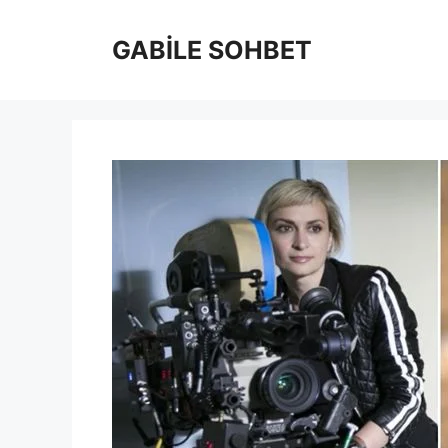
İçeriğe
atla
GABİLE SOHBET