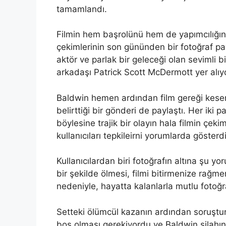
tamamlandı.
Filmin hem başrolünü hem de yapımcılığın
çekimlerinin son gününden bir fotoğraf pay
aktör ve parlak bir geleceği olan sevimli 
arkadaşı Patrick Scott McDermott yer alıyo
Baldwin hemen ardından film gereği kesemedi
belirttiği bir gönderi de paylaştı. Her iki
böylesine trajik bir olayın hala filmin çe
kullanıcıları tepkileirni yorumlarda gösterdi
Kullanıcılardan biri fotoğrafın altına şu yo
bir şekilde ölmesi, filmi bitirmenize rağmen
nedeniyle, hayatta kalanlarla mutlu fotoğr
Setteki ölümcül kazanın ardından soruştur
boş olması gerekiyordu ve Baldwin silahı