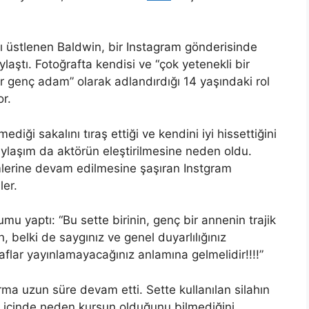
ı üstlenen Baldwin, bir Instagram gönderisinde
laştı. Fotoğrafta kendisi ve “çok yetenekli bir
bir genç adam” olarak adlandırdığı 14 yaşındaki rol
r.
ği sakalını tıraş ettiği ve kendini iyi hissettiğini
 paylaşım da aktörün eleştirilmesine neden oldu.
kimlerine devam edilmesine şaşıran Instgram
ler.
rumu yaptı: “Bu sette birinin, genç bir annenin trajik
, belki de saygınız ve genel duyarlılığınız
aflar yayınlamayacağınız anlamına gelmelidir!!!!”
ma uzun süre devam etti. Sette kullanılan silahın
n içinde neden kurşun olduğunu bilmediğini