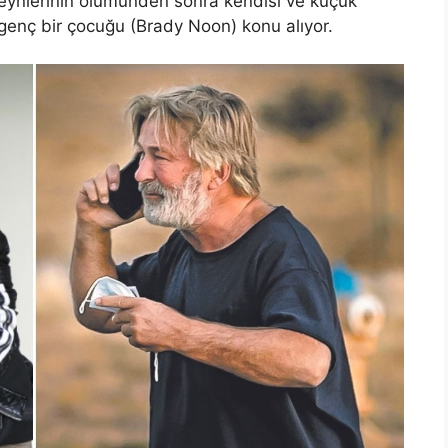
veynlerinin ölümünden sonra kendisi ve küçük
genç bir çocuğu (Brady Noon) konu alıyor.