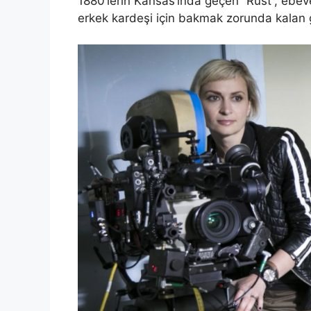
1880’lerin Kansas’ında geçen “Rust”, ebe
erkek kardeşi için bakmak zorunda kalan 