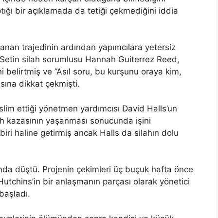
ığı bir açıklamada da tetiği çekmediğini iddia
şanan trajedinin ardından yapımcılara yetersiz
. Setin silah sorumlusu Hannah Guiterrez Reed,
ni belirtmiş ve ”Asıl soru, bu kurşunu oraya kim,
sına dikkat çekmişti.
eslim ettiği yönetmen yardımcısı David Halls’un
silah kazasının yaşanması sonucunda işini
iri haline getirmiş ancak Halls da silahın dolu
nda düştü. Projenin çekimleri üç buçuk hafta önce
utchins’in bir anlaşmanın parçası olarak yönetici
başladı.