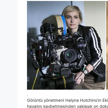
.
Görüntü yönetmeni Halyna Hutchins’in Ek
hayatını kaybetmesinden yaklaşık on dokuz