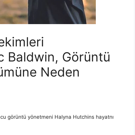
ekimleri
c Baldwin, Görüntü
lümüne Neden
ucu görüntü yönetmeni Halyna Hutchins hayatnı