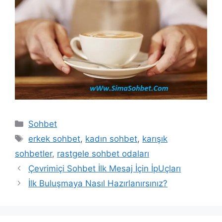
Kategoriler
Sohbet
Etiketler
erkek sohbet
,
kadın sohbet
,
karışık
sohbetler
,
rastgele sohbet odaları
Çevrimiçi Sohbet İlk Mesaj İçin İpUçları
İlk Buluşmaya Nasıl Hazırlanırsınız?