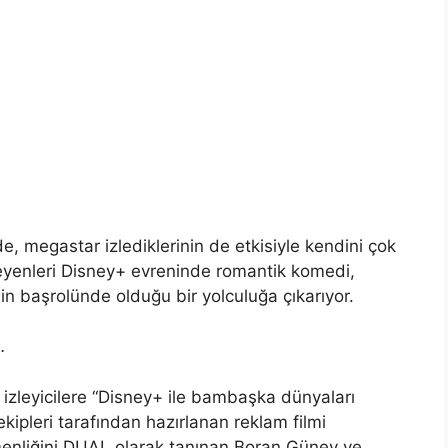
e, megastar izlediklerinin de etkisiyle kendini çok
zleyenleri Disney+ evreninde romantik komedi,
nin başrolünde olduğu bir yolculuğa çıkarıyor.
…
izleyicilere “Disney+ ile bambaşka dünyaları
ipleri tarafından hazırlanan reklam filmi
menliğini DUAL olarak tanınan Boran Güney ve