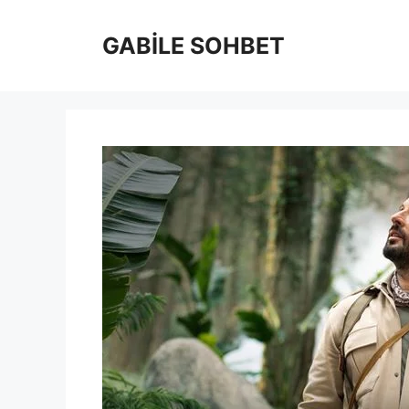
İçeriğe
atla
GABİLE SOHBET