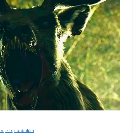
er
,
izle
,
sonbölüm