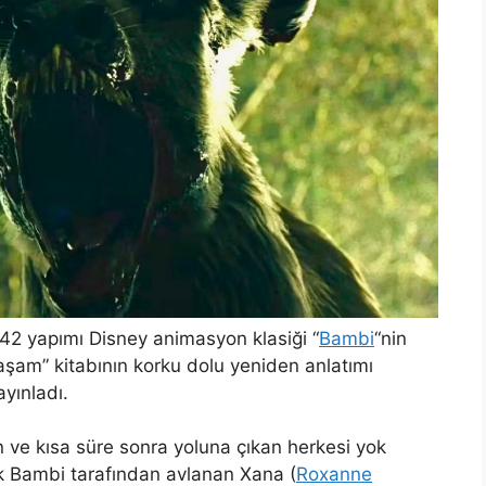
942 yapımı Disney animasyon klasiği “
Bambi
“nin
şam” kitabının korku dolu yeniden anlatımı
ayınladı.
n ve kısa süre sonra yoluna çıkan herkesi yok
k Bambi tarafından avlanan Xana (
Roxanne