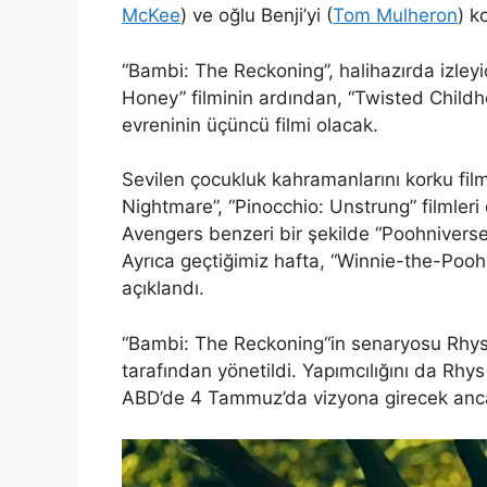
McKee
) ve oğlu Benji’yi (
Tom Mulheron
) k
“Bambi: The Reckoning”, halihazırda izleyi
Honey” filminin ardından, “Twisted Childho
evreninin üçüncü filmi olacak.
Sevilen çocukluk kahramanlarını korku fil
Nightmare”, “Pinocchio: Unstrung” filmle
Avengers benzeri bir şekilde “Poohnivers
Ayrıca geçtiğimiz hafta, “Winnie-the-Pooh:
açıklandı.
“
Bambi: The Reckoning
“in senaryosu Rhys
tarafından yönetildi. Yapımcılığını da Rhys
ABD’de 4 Tammuz’da vizyona girecek ancak 