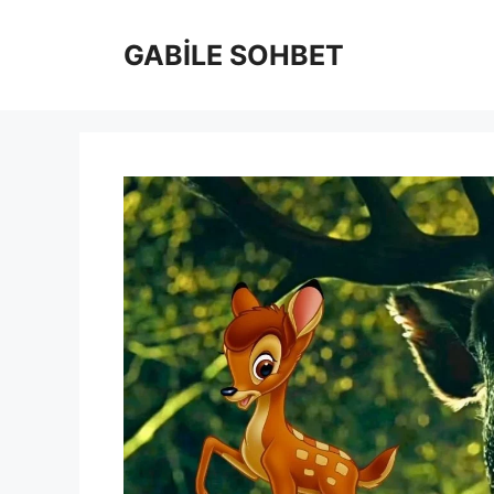
İçeriğe
atla
GABİLE SOHBET