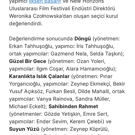
yapımcı
İlksen Başarır
ve New Horizons
Uluslararası Film Festivali Endüstri Direktörü
Weronika Czołnowska’dan oluşan seçici kurul
değerlendirdi.
Değerlendirme sonucunda
Döngü
(yönetmen:
Erkan Tahhuşoğlu, yapımcı: İris Tahhuşoğlu,
ortak yapımcılar: Gazmend Nela, Selda Taşkın);
Güzel Bir Gece
(yönetmen: Ozan Yoleri,
yapımcılar: Ilgım Coşar, Alara Hamamcıoğlu);
Karanlıkta Islık Çalanlar
(yönetmen: Pınar
Yorgancıoğlu, yapımcılar: Zeynep Ekmekçi, Bekir
Yusuf Açıksöz, Furkan Besli, Dilde Mahalli, ortak
yapımcılar: Vanya Rainova, Sandra Müller,
Michael Eckelt);
Sahibinden Rahmet
(yönetmenler: Gözde Yetişkin, Emre Sert,
yapımcılar: Ender Sevim, Kerem Çelebi) ve
Suyun Yüzü
(yönetmen: Zeynep Köprülü,