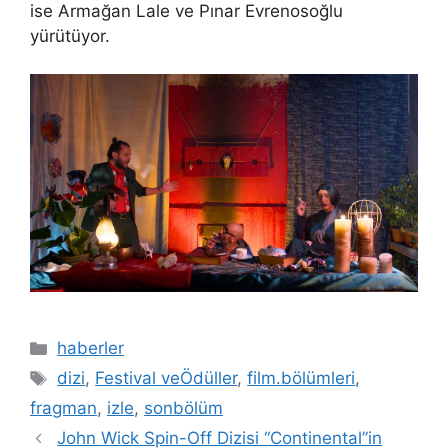
ise Armağan Lale ve Pınar Evrenosoğlu
yürütüyor.
Kategoriler
haberler
Etiketler
dizi
,
Festival veÖdüller
,
film.bölümleri
,
fragman
,
izle
,
sonbölüm
John Wick Spin-Off Dizisi “Continental”in