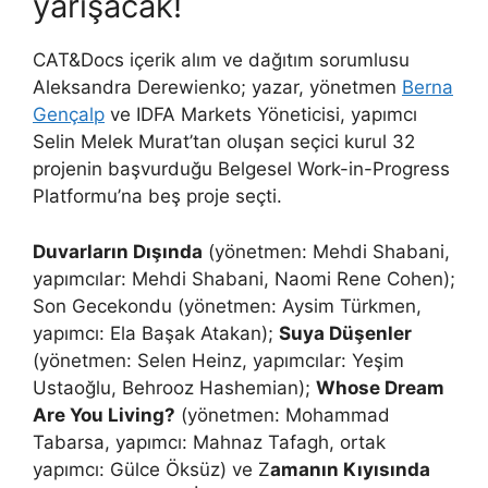
yarışacak!
CAT&Docs içerik alım ve dağıtım sorumlusu
Aleksandra Derewienko; yazar, yönetmen
Berna
Gençalp
ve IDFA Markets Yöneticisi, yapımcı
Selin Melek Murat’tan oluşan seçici kurul 32
projenin başvurduğu Belgesel Work-in-Progress
Platformu’na beş proje seçti.
Duvarların Dışında
(yönetmen: Mehdi Shabani,
yapımcılar: Mehdi Shabani, Naomi Rene Cohen);
Son Gecekondu (yönetmen: Aysim Türkmen,
yapımcı: Ela Başak Atakan);
Suya Düşenler
(yönetmen: Selen Heinz, yapımcılar: Yeşim
Ustaoğlu, Behrooz Hashemian);
Whose Dream
Are You Living?
(yönetmen: Mohammad
Tabarsa, yapımcı: Mahnaz Tafagh, ortak
yapımcı: Gülce Öksüz) ve Z
amanın Kıyısında