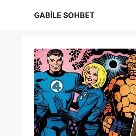
İçeriğe
atla
GABİLE SOHBET