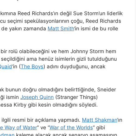
akımına Reed Richards’ın değil Sue Storm’un liderlik
uncu seçimi spekülasyonlarının çoğu, Reed Richards
se de yakın zamanda
Matt Smith
‘in ismi de bu rolle
e bir rolü olabileceğini ve hem Johnny Storm hem
seçildiğini ama henüz isimlerin gizli tutulduğunu
Quaid
‘in (
The Boys
) adını duyduğunu, ancak
ak bunun doğru olmadığını belirttiğinde, Sneider
iği ismin
Joseph Quinn
(Stranger Things)
ssa Kirby gibi kesin olmadığını söyledi.
ilgili resmi bir açıklama yapmadı.
Matt Shakman
‘ın
he Way of Water
” ve “
War of the Worlds
” gibi
iedman
kaleme alacak ancak senaryo aşamasının