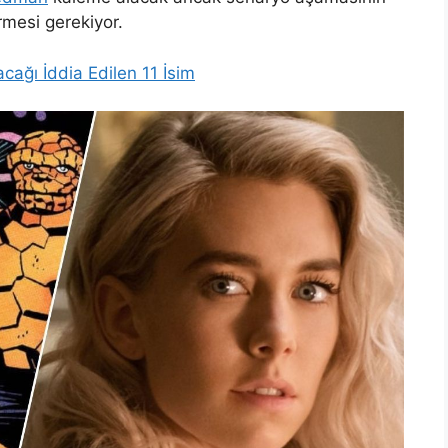
rmesi gerekiyor.
cağı İddia Edilen 11 İsim