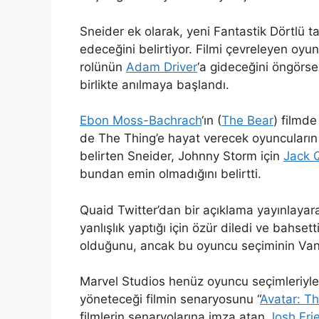
Sneider ek olarak, yeni Fantastik Dörtlü t
edeceğini belirtiyor. Filmi çevreleyen oy
rolünün
Adam Driver
‘a gideceğini öngör
birlikte anılmaya başlandı.
Ebon Moss-Bachrach
‘ın (
The Bear
) filmd
de The Thing’e hayat verecek oyuncuların 
belirten Sneider, Johnny Storm için
Jack 
bundan emin olmadığını belirtti.
Quaid Twitter’dan bir açıklama yayınlayar
yanlışlık yaptığı için özür diledi ve bahsett
olduğunu, ancak bu oyuncu seçiminin Vane
Marvel Studios henüz oyuncu seçimleriyle 
yöneteceği filmin senaryosunu “
Avatar: T
filmlerin senaryolarına imza atan
Josh Fr