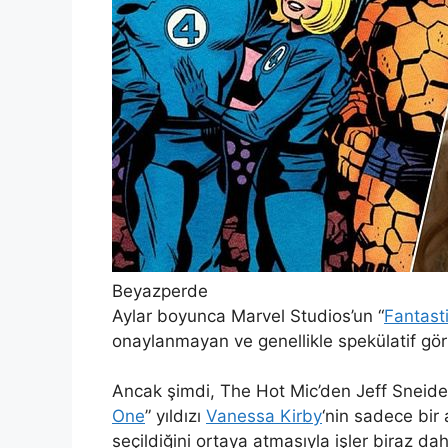
Beyazperde
Aylar boyunca Marvel Studios’un “
Fantast
onaylanmayan ve genellikle spekülatif gör
Ancak şimdi, The Hot Mic’den Jeff Sneider
One
” yıldızı
Vanessa Kirby
‘nin sadece bir
seçildiğini ortaya atmasıyla işler biraz da