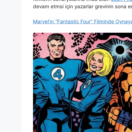
devam etmsi için yazarlar grevinin sona e
Marvel’ın “Fantastic Four” Filminde Oynaya