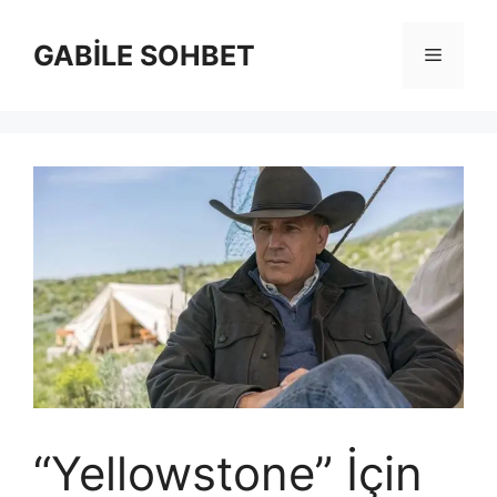
İçeriğe
atla
GABİLE SOHBET
Menü
“Yellowstone” İçin