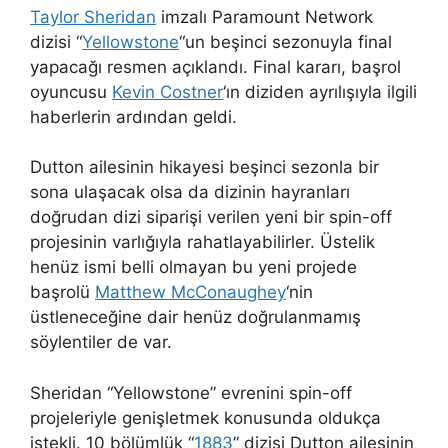
Taylor Sheridan
imzalı Paramount Network
dizisi “
Yellowstone
“un beşinci sezonuyla final
yapacağı resmen açıklandı. Final kararı, başrol
oyuncusu
Kevin Costner
‘ın diziden ayrılışıyla ilgili
haberlerin ardından geldi.
Dutton ailesinin hikayesi beşinci sezonla bir
sona ulaşacak olsa da dizinin hayranları
doğrudan dizi siparişi verilen yeni bir spin-off
projesinin varlığıyla rahatlayabilirler. Üstelik
henüz ismi belli olmayan bu yeni projede
başrolü
Matthew McConaughey
‘nin
üstleneceğine dair henüz doğrulanmamış
söylentiler de var.
Sheridan “Yellowstone” evrenini spin-off
projeleriyle genişletmek konusunda oldukça
istekli. 10 bölümlük “
1883
” dizisi Dutton ailesinin