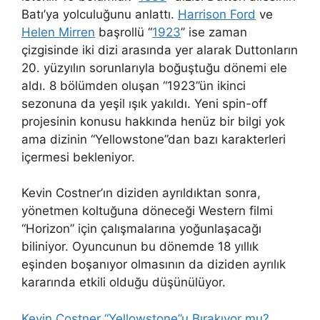
Batı’ya yolculuğunu anlattı.
Harrison Ford
ve
Helen Mirren
başrollü “
1923
” ise zaman
çizgisinde iki dizi arasında yer alarak Duttonların
20. yüzyılın sorunlarıyla boğuştuğu dönemi ele
aldı. 8 bölümden oluşan “1923”ün ikinci
sezonuna da yeşil ışık yakıldı. Yeni spin-off
projesinin konusu hakkında henüz bir bilgi yok
ama dizinin “Yellowstone”dan bazı karakterleri
içermesi bekleniyor.
Kevin Costner’ın diziden ayrıldıktan sonra,
yönetmen koltuğuna döneceği Western filmi
“Horizon” için çalışmalarına yoğunlaşacağı
biliniyor. Oyuncunun bu dönemde 18 yıllık
eşinden boşanıyor olmasının da diziden ayrılık
kararında etkili olduğu düşünülüyor.
Kevin Costner “Yellowstone”u Bırakıyor mu?