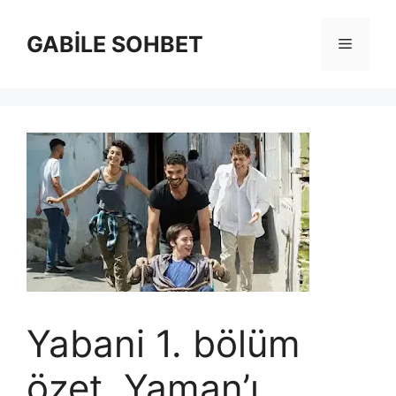
İçeriğe
atla
GABİLE SOHBET
Menü
Yabani 1. bölüm
özet. Yaman’ı