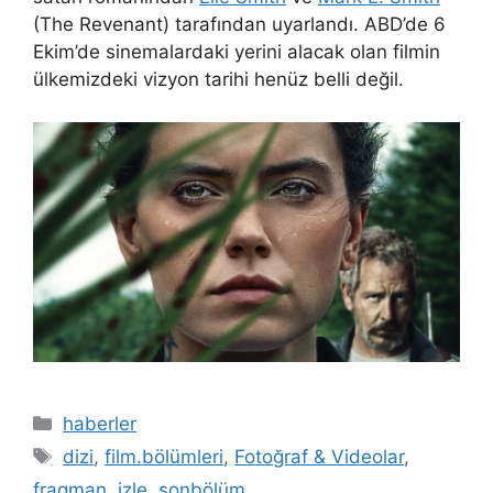
(The Revenant) tarafından uyarlandı. ABD’de 6
Ekim’de sinemalardaki yerini alacak olan filmin
ülkemizdeki vizyon tarihi henüz belli değil.
Kategoriler
haberler
Etiketler
dizi
,
film.bölümleri
,
Fotoğraf & Videolar
,
fragman
,
izle
,
sonbölüm