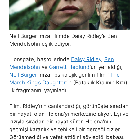
Neil Burger imzalı filmde Daisy Ridley’e Ben
Mendelsohn eşlik ediyor.
Lionsgate, başrollerinde
Daisy Ridley
,
Ben
Mendelsohn
ve
Garrett Hedlund
‘un yer aldığı,
Neil Burger
imzalı psikolojik gerilim filmi “
The
Marsh King’s Daughter
“ın (Bataklık Kralının Kızı)
ilk fragmanını yayınladı.
Film, Ridley’nin canlandırdığı, görünüşte sıradan
bir hayatı olan Helena’yı merkezine alıyor. Eşi ve
kızıyla sıradan bir hayat süren Helena’nın
geçmişi karanlık ve tehlikeli bir gerçeği gizler.
Görüşmediği ve vefat ettiğini söylediği babası,