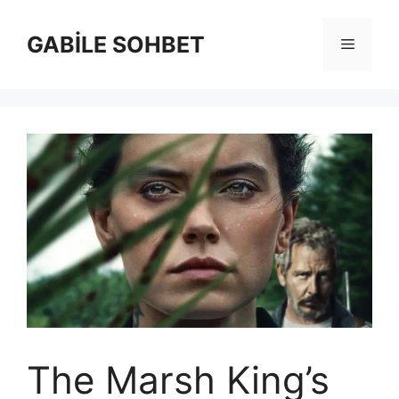
İçeriğe
atla
GABİLE SOHBET
Menü
The Marsh King’s