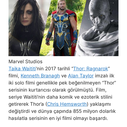
Marvel Studios
Taika Waititi
‘nin 2017 tarihli “
Thor: Ragnarok
”
filmi,
Kenneth Branagh
ve
Alan Taylor
imzalı ilk
iki solo filmi genellikle pek beğenilmeyen “Thor”
serisinin kurtarıcısı olarak görülmüştü. Film,
seriye Waititi’nin daha komik ve ezoterik stilini
getirerek Thor’a (
Chris Hemsworth
) yaklaşımı
değiştirdi ve dünya çapında 855 milyon dolarlık
hasılatla serisinin en iyi filmi olmayı başardı.