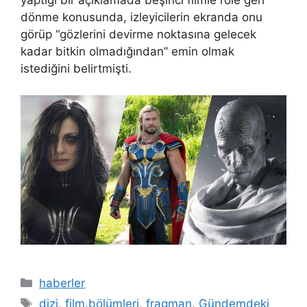
yaptığı bir açıklamada beşinci filmle role geri
dönme konusunda, izleyicilerin ekranda onu
görüp “gözlerini devirme noktasına gelecek
kadar bitkin olmadığından” emin olmak
istediğini belirtmişti.
Kategoriler
haberler
Etiketler
dizi
,
film.bölümleri
,
fragman
,
Gündemdeki