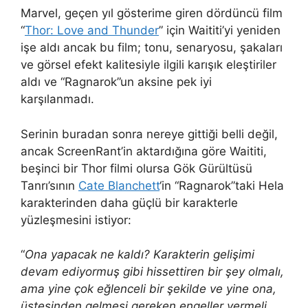
Marvel, geçen yıl gösterime giren dördüncü film
“
Thor: Love and Thunder
” için Waititi’yi yeniden
işe aldı ancak bu film; tonu, senaryosu, şakaları
ve görsel efekt kalitesiyle ilgili karışık eleştiriler
aldı ve “Ragnarok”un aksine pek iyi
karşılanmadı.
Serinin buradan sonra nereye gittiği belli değil,
ancak ScreenRant’in aktardığına göre Waititi,
beşinci bir Thor filmi olursa Gök Gürültüsü
Tanrı’sının
Cate Blanchett
‘in “Ragnarok”taki Hela
karakterinden daha güçlü bir karakterle
yüzleşmesini istiyor:
“
Ona yapacak ne kaldı? Karakterin gelişimi
devam ediyormuş gibi hissettiren bir şey olmalı,
ama yine çok eğlenceli bir şekilde ve yine ona,
üstesinden gelmesi gereken engeller vermeli.