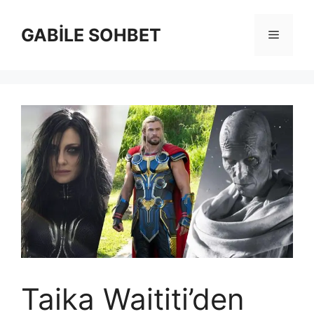
İçeriğe
atla
GABİLE SOHBET
Menü
Taika Waititi’den