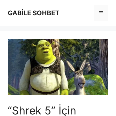
İçeriğe
atla
GABİLE SOHBET
Menü
“Shrek 5” İçin