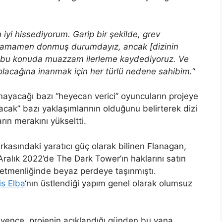
i hissediyorum. Garip bir şekilde, grev
tamamen donmuş durumdayız, ancak [dizinin
k ve bu konuda muazzam ilerleme kaydediyoruz. Ve
 olacağına inanmak için her türlü nedene sahibim.
“
yacağı bazı “heyecan verici” oyuncuların projeye
acak” bazı yaklaşımlarının olduğunu belirterek dizi
ın merakını yükseltti.
arkasındaki yaratıcı güç olarak bilinen Flanagan,
a Aralık 2022’de The Dark Tower’ın haklarını satın
tmenliğinde beyaz perdeye taşınmıştı.
is Elba
‘nın üstlendiği yapım genel olarak olumsuz
güvence, projenin açıklandığı günden bu yana,