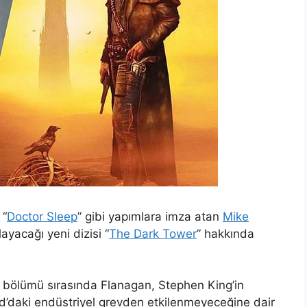
 “
Doctor Sleep
” gibi yapımlara imza atan
Mike
ayacağı yeni dizisi “
The Dark Tower
” hakkında
r bölümü sırasında Flanagan, Stephen King’in
d’daki endüstriyel grevden etkilenmeyeceğine dair