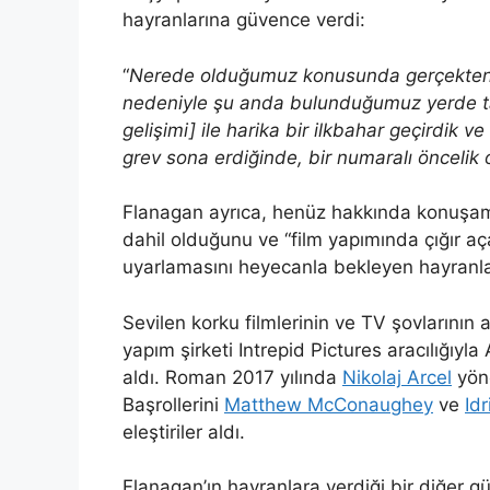
hayranlarına güvence verdi:
“
Nerede olduğumuz konusunda gerçekten iy
nedeniyle şu anda bulunduğumuz yerde 
gelişimi] ile harika bir ilkbahar geçirdi
grev sona erdiğinde, bir numaralı öncelik
Flanagan ayrıca, henüz hakkında konuşama
dahil olduğunu ve “film yapımında çığır aç
uyarlamasını heyecanla bekleyen hayranlar
Sevilen korku filmlerinin ve TV şovlarının 
yapım şirketi Intrepid Pictures aracılığıyl
aldı. Roman 2017 yılında
Nikolaj Arcel
yöne
Başrollerini
Matthew McConaughey
ve
Idr
eleştiriler aldı.
Flanagan’ın hayranlara verdiği bir diğer 