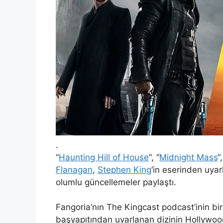
.
“
Haunting Hill of House
“, “
Midnight Mass
“,
Flanagan
,
Stephen King
‘in eserinden uyarl
olumlu güncellemeler paylaştı.
Fangoria’nın The Kingcast podcast’inin bi
başyapıtından uyarlanan dizinin Hollywoo