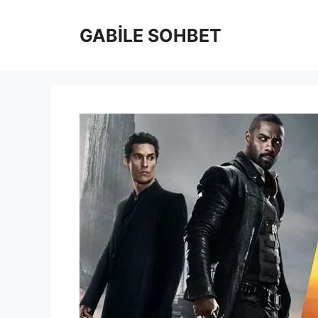
İçeriğe
atla
GABİLE SOHBET