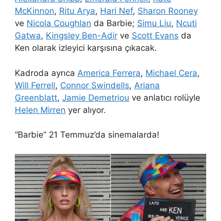
McKinnon
,
Ritu Arya
,
Hari Nef
,
Sharon Rooney
ve
Nicola Coughlan
da Barbie;
Simu Liu
,
Ncuti
Gatwa
,
Kingsley Ben-Adir
ve
Scott Evans
da
Ken olarak izleyici karşısına çıkacak.
Kadroda ayrıca
America Ferrera
,
Michael Cera
,
Will Ferrell
,
Connor Swindells
,
Ariana
Greenblatt
,
Jamie Demetriou
ve anlatıcı rolüyle
Helen Mirren
yer alıyor.
“Barbie” 21 Temmuz’da sinemalarda!