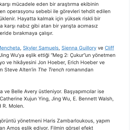
karşı mücadele eden bir araştırma ekibinin
den operasyonu sebebi ile görevleri tehdit edilen
üklenir. Hayatta kalmak için yüksek riskli bir
a karşı nabız gibi atan bir yarışta acımasız
geride bırakmaya çalışır.
Mencheta
,
Skyler Samuels
,
Sienna Guillory
ve
Cliff
Jing Wu’ya eşlik ettiği “Meg 2: Çukur”un yönetmen
yo ve hikâyesini Jon Hoeber, Erich Hoeber ve
lm Steve Alten’in
The Trench
romanından
a ve Belle Avery üstleniyor. Başyapımcılar ise
atherine Xujun Ying, Jing Wu, E. Bennett Walsh,
 R. Molen.
örüntü yönetmeni Haris Zambarloukous, yapım
n Amos eşlik ediyor. Filmin görsel efekt