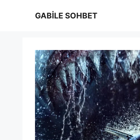
İçeriğe
atla
GABİLE SOHBET