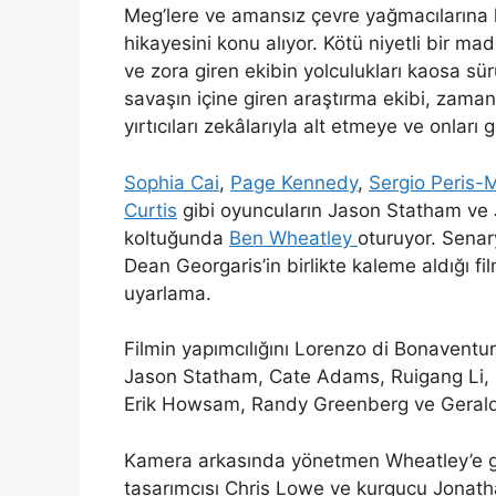
Meg’lere ve amansız çevre yağmacılarına 
hikayesini konu alıyor. Kötü niyetli bir ma
ve zora giren ekibin yolculukları kaosa sür
savaşın içine giren araştırma ekibi, zaman
yırtıcıları zekâlarıyla alt etmeye ve onları 
Sophia Cai
,
Page Kennedy
,
Sergio Peris-
Curtis
gibi oyuncuların Jason Statham ve 
koltuğunda
Ben Wheatley
oturuyor. Senar
Dean Georgaris’in birlikte kaleme aldığı fi
uyarlama.
Filmin yapımcılığını Lorenzo di Bonaventur
Jason Statham, Cate Adams, Ruigang Li, C
Erik Howsam, Randy Greenberg ve Gerald
Kamera arkasında yönetmen Wheatley’e g
tasarımcısı Chris Lowe ve kurgucu Jonatha