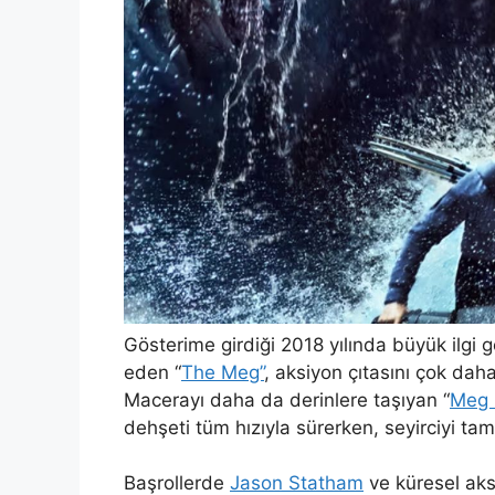
Gösterime girdiği 2018 yılında büyük ilgi 
eden “
The Meg”
, aksiyon çıtasını çok dah
Macerayı daha da derinlere taşıyan “
Meg 
dehşeti tüm hızıyla sürerken, seyirciyi tam
Başrollerde
Jason Statham
ve küresel aks