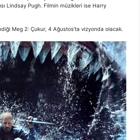
ı Lindsay Pugh. Filmin müzikleri ise Harry
ndiği Meg 2: Çukur, 4 Ağustos’ta vizyonda olacak.