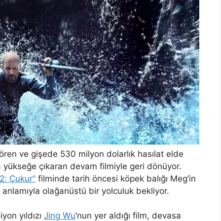
gören ve gişede 530 milyon dolarlık hasılat elde
a yükseğe çıkaran devam filmiyle geri dönüyor.
2: Çukur”
filminde tarih öncesi köpek balığı Meg’in
 anlamıyla olağanüstü bir yolculuk bekliyor.
iyon yıldızı
Jing Wu
’nun yer aldığı film, devasa