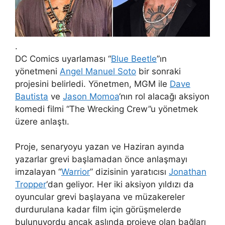
.
DC Comics uyarlaması “
Blue Beetle
”ın
yönetmeni
Angel Manuel Soto
bir sonraki
projesini belirledi. Yönetmen, MGM ile
Dave
Bautista
ve
Jason Momoa
‘nın rol alacağı aksiyon
komedi filmi “The Wrecking Crew”u yönetmek
üzere anlaştı.
Proje, senaryoyu yazan ve Haziran ayında
yazarlar grevi başlamadan önce anlaşmayı
imzalayan “
Warrior
” dizisinin yaratıcısı
Jonathan
Tropper
‘dan geliyor. Her iki aksiyon yıldızı da
oyuncular grevi başlayana ve müzakereler
durdurulana kadar film için görüşmelerde
bulunuyordu ancak aslında projeye olan bağları