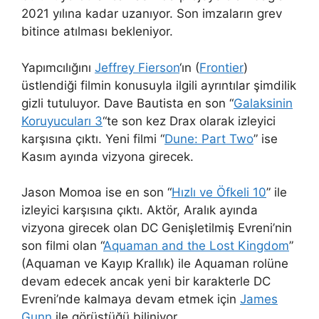
2021 yılına kadar uzanıyor. Son imzaların grev
bitince atılması bekleniyor.
Yapımcılığını
Jeffrey Fierson
‘ın (
Frontier
)
üstlendiği filmin konusuyla ilgili ayrıntılar şimdilik
gizli tutuluyor. Dave Bautista en son “
Galaksinin
Koruyucuları 3
“te son kez Drax olarak izleyici
karşısına çıktı. Yeni filmi “
Dune: Part Two
” ise
Kasım ayında vizyona girecek.
Jason Momoa
ise en son “
Hızlı ve Öfkeli 10
” ile
izleyici karşısına çıktı. Aktör, Aralık ayında
vizyona girecek olan DC Genişletilmiş Evreni’nin
son filmi olan “
Aquaman and the Lost Kingdom
”
(Aquaman ve Kayıp Krallık) ile Aquaman rolüne
devam edecek ancak yeni bir karakterle DC
Evreni’nde kalmaya devam etmek için
James
Gunn
ile görüştüğü biliniyor.