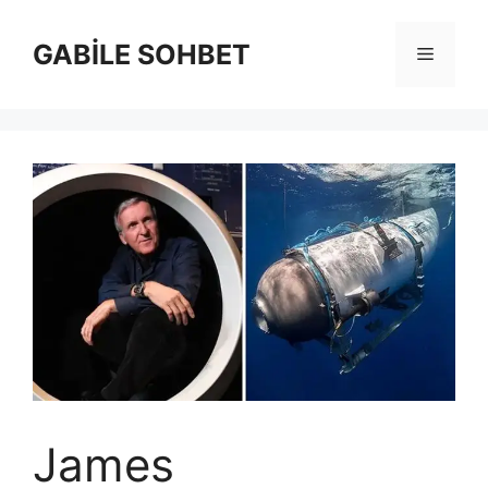
İçeriğe
atla
GABİLE SOHBET
Menü
James