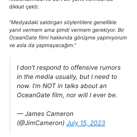
dikkat çekti:
“
Medyadaki saldırgan söylentilere genellikle
yanıt vermem ama şimdi vermem gerekiyor. Bir
OceanGate filmi hakkında görüşme yapmıyorum
ve asla da yapmayacağım
.”
I don’t respond to offensive rumors
in the media usually, but I need to
now. I’m NOT in talks about an
OceanGate film, nor will I ever be.
— James Cameron
(@JimCameron)
July 15, 2023