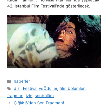
42. İstanbul Film Festivali’nde gösterilecek.
Kategoriler
haberler
Etiketler
dizi
,
Festival veÖdüller
,
film.bölümleri
,
fragman
,
izle
,
sonbölüm
Çığlık 6’dan Son Fragman!