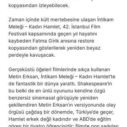
kopyasından izleyebilecek.
Zaman içinde kült mertebesine ulaşan İntikam
Meleği – Kadın Hamlet, 42. İstanbul Film
Festivali kapsamında geçen yıl hayatını
kaybeden Fatma Girik anısına restore
kopyasından gösterilerek yeniden beyaz
perdeyle kavuşacak.
Gerçeküstü öğeleri filmlerinde sıkça kullanan
Metin Erksan, İntikam Meleği – Kadın Hamlet’te
de fantastik bir dünya yarattı. Shakespeare’in
bu belki de en ünlü oyununu kendine özgü
benzersiz sinemasal görüşüyle yeniden
şekillendiren Metin Erksan’ın versiyonunda olay
örgüsü çağdaş bir dönemde, Türkiye’de geçer,
Hamlet erkek değil kadındır ve ABD’de eğitim
gören bir tiyatro öğrencisidir; filmde pop şarkıları