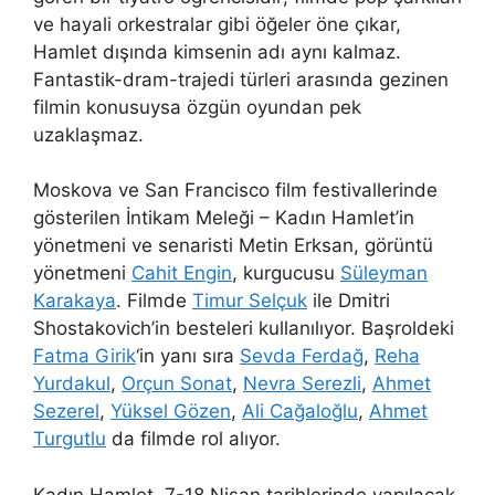
ve hayali orkestralar gibi öğeler öne çıkar,
Hamlet dışında kimsenin adı aynı kalmaz.
Fantastik-dram-trajedi türleri arasında gezinen
filmin konusuysa özgün oyundan pek
uzaklaşmaz.
Moskova ve San Francisco film festivallerinde
gösterilen İntikam Meleği – Kadın Hamlet’in
yönetmeni ve senaristi Metin Erksan, görüntü
yönetmeni
Cahit Engin
, kurgucusu
Süleyman
Karakaya
. Filmde
Timur Selçuk
ile Dmitri
Shostakovich’in besteleri kullanılıyor. Başroldeki
Fatma Girik
‘in yanı sıra
Sevda Ferdağ
,
Reha
Yurdakul
,
Orçun Sonat
,
Nevra Serezli
,
Ahmet
Sezerel
,
Yüksel Gözen
,
Ali Cağaloğlu
,
Ahmet
Turgutlu
da filmde rol alıyor.
Kadın Hamlet, 7-18 Nisan tarihlerinde yapılacak