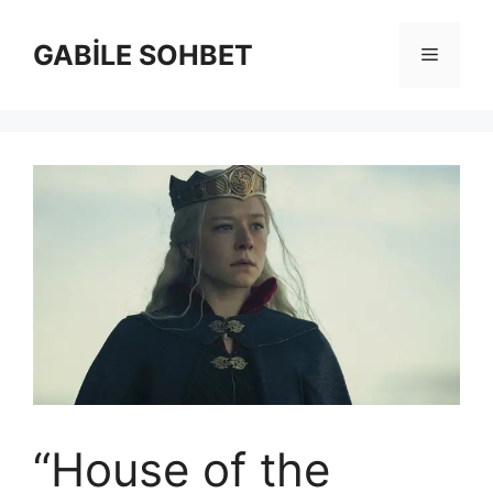
İçeriğe
atla
GABİLE SOHBET
Menü
“House of the