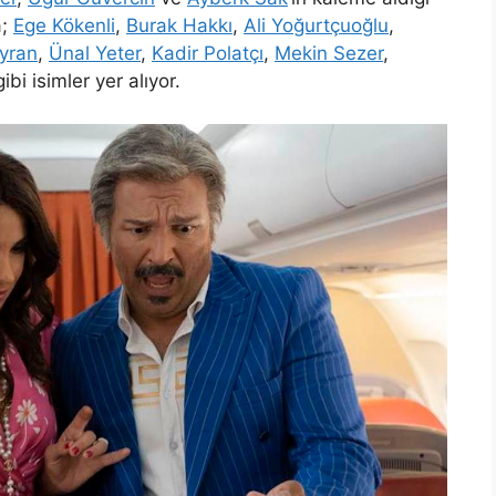
a;
Ege Kökenli
,
Burak Hakkı
,
Ali Yoğurtçuoğlu
,
yran
,
Ünal Yeter
,
Kadir Polatçı
,
Mekin Sezer
,
ibi isimler yer alıyor.