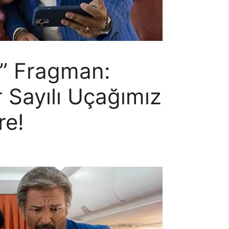
i” Fragman:
 Sayılı Uçağımız
re!