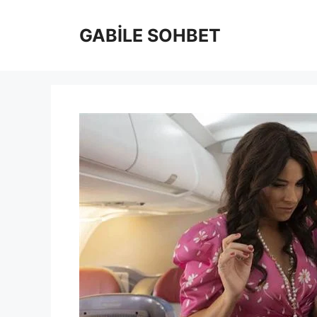
İçeriğe
atla
GABİLE SOHBET