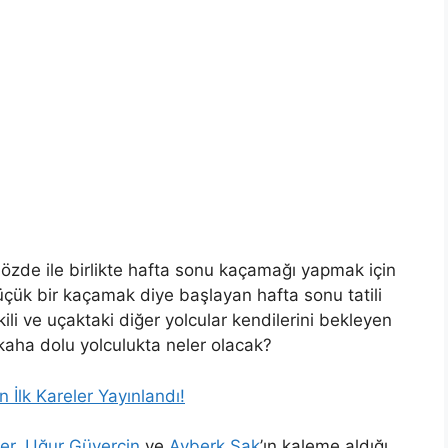
i Gözde ile birlikte hafta sonu kaçamağı yapmak için
üçük bir kaçamak diye başlayan hafta sonu tatili
kili ve uçaktaki diğer yolcular kendilerini bekleyen
kaha dolu yolculukta neler olacak?
 İlk Kareler Yayınlandı!
er
,
Uğur Güvercin
ve
Ayberk Sak
’ın kaleme aldığı