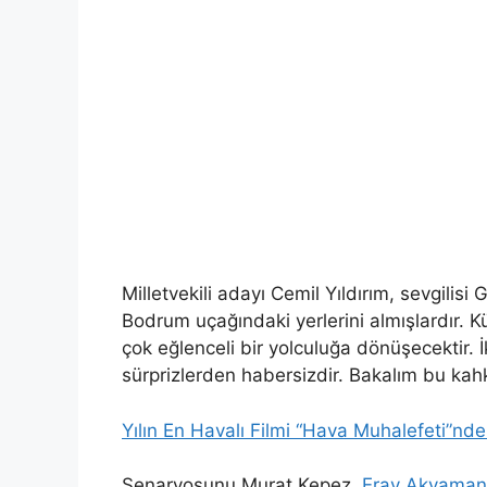
Milletvekili adayı Cemil Yıldırım, sevgilis
Bodrum uçağındaki yerlerini almışlardır. K
çok eğlenceli bir yolculuğa dönüşecektir. İ
sürprizlerden habersizdir. Bakalım bu kah
Yılın En Havalı Filmi “Hava Muhalefeti”nden
Senaryosunu Murat Kepez,
Eray Akyaman