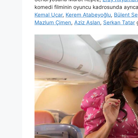
komedi filminin oyuncu kadrosunda ayrıc
Kemal Uçar
,
Kerem Atabeyoğlu
,
Bülent Se
Mazlum Çimen
,
Aziz Aslan
,
Serkan Tatar
g