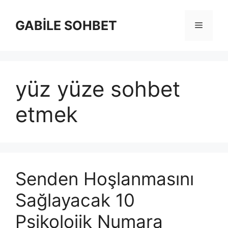
İçeriğe
atla
GABİLE SOHBET
Menü
yüz yüze sohbet
etmek
Senden Hoşlanmasını
Sağlayacak 10
Psikolojik Numara