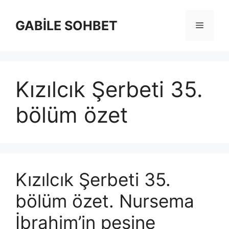
İçeriğe
atla
GABİLE SOHBET
Menü
Kızılcık Şerbeti 35.
bölüm özet
Kızılcık Şerbeti 35.
bölüm özet. Nursema
İbrahim’in peşine