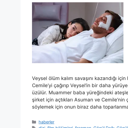
Veysel ölüm kalım savaşını kazandığı içi
Cemile’yi çağırıp Veysel’in bir daha yürü
üzülür. Muammer baba yüreğindeki ateşle a
şirket için açtıkları Asuman ve Cemile’nin ç
söylemek için onun biraz daha toparlanma
Kategoriler
haberler
Etiketler
dizi
,
film.bölümleri
,
fragman
,
Gönül Dağı
,
Gönül