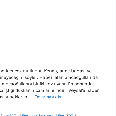
n herkes çok mutludur. Kenan, anne babası ve
yemeyeceğini söyler. Haberi alan amcaoğulları da
mcaoğullarını bir iki kez uyarır. En sonunda
alıştığı dükkanın camlarını indirir Veysel’e haberi
sını beklerler. …
Devamını oku
 Dağı 107. bölüm özet
,
izle
,
sonbölüm
,
TRT 1