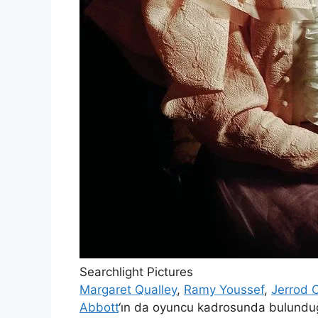
Searchlight Pictures
Margaret Qualley
,
Ramy Youssef
,
Jerrod 
Abbott
‘ın da oyuncu kadrosunda bulunduğu