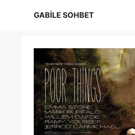
İçeriğe
atla
GABİLE SOHBET