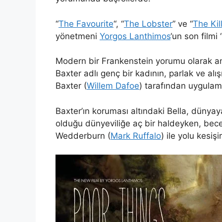
“
The Favourite
“, “
The Lobster
” ve “
The Kil
yönetmeni
Yorgos Lanthimos
‘un son filmi 
Modern bir Frankenstein yorumu olarak an
Baxter adlı genç bir kadının, parlak ve alış
Baxter (
Willem Dafoe
) tarafından uygulam
Baxter’ın koruması altındaki Bella, dünyaya
olduğu dünyeviliğe aç bir haldeyken, bece
Wedderburn (
Mark Ruffalo
) ile yolu kesişi