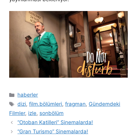
Kategoriler
haberler
Etiketler
dizi
,
film.bölümleri
,
fragman
,
Gündemdeki
Filmler
,
izle
,
sonbölüm
“Otoban Katilleri” Sinemalarda!
“Gran Turismo” Sinemalarda!