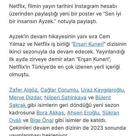
Netflix, filmin yayın tarihini Instagram hesabı
üzerinden paylaştığı yeni bir poster ve “Sen iyi
bir insansın Ayzek.” notuyla paylaştı.
Ayzek’in devam hikayesinin yanı sıra Cem
Yılmaz ve Netflix iş birliği “
Erşan Kuneri
” dizisinin
ikinci sezonuyla da devam edecek. Yayınlandığı
ilk ayda zirveye demir atan “Erşan Kuneri”,
Netflix’in Türkiye’de en çok izlenen yerli içeriği
olmuştu.
Zafer Algöz
,
Çağlar Çorumlu
,
Uraz Kaygılaroğlu
,
Merve Dizdar
,
Nilperi Şahinkaya
ve
Bülent
Şakrak
gibi isimlerin geri döndüğü yeni sezon
kadrosuna
Bora Akkaş
,
Ahsen Eroğlu
,
Şükran
Ovalı
ve
Bige Önal
gibi isimler de katıldı.
Çekimleri devam eden dizinin de 2023 sonunda
yayınlanması bekleniyor.