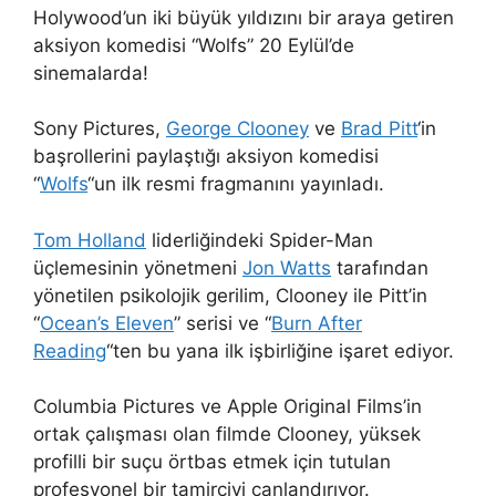
Holywood’un iki büyük yıldızını bir araya getiren
aksiyon komedisi “Wolfs” 20 Eylül’de
sinemalarda!
Sony Pictures,
George Clooney
ve
Brad Pitt
‘in
başrollerini paylaştığı aksiyon komedisi
“
Wolfs
“un ilk resmi fragmanını yayınladı.
Tom Holland
liderliğindeki Spider-Man
üçlemesinin yönetmeni
Jon Watts
tarafından
yönetilen psikolojik gerilim, Clooney ile Pitt’in
“
Ocean’s Eleven
” serisi ve “
Burn After
Reading
“ten bu yana ilk işbirliğine işaret ediyor.
Columbia Pictures ve Apple Original Films’in
ortak çalışması olan filmde Clooney, yüksek
profilli bir suçu örtbas etmek için tutulan
profesyonel bir tamirciyi canlandırıyor.