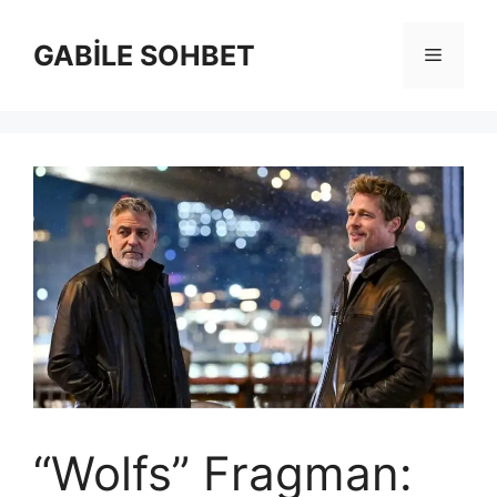
İçeriğe
atla
GABİLE SOHBET
Menü
“Wolfs” Fragman: