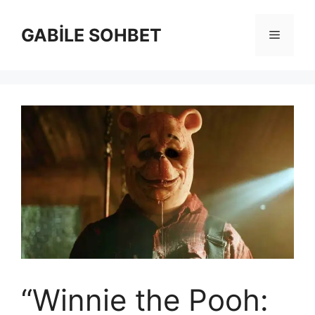
İçeriğe
atla
GABİLE SOHBET
Menü
“Winnie the Pooh: