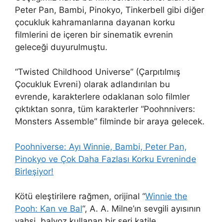
Peter Pan, Bambi, Pinokyo, Tinkerbell gibi diğer
çocukluk kahramanlarına dayanan korku
filmlerini de içeren bir sinematik evrenin
geleceği duyurulmuştu.
“Twisted Childhood Universe” (Çarpıtılmış
Çocukluk Evreni) olarak adlandırılan bu
evrende, karakterlere odaklanan solo filmler
çıktıktan sonra, tüm karakterler “Poohnnivers:
Monsters Assemble” filminde bir araya gelecek.
Poohniverse: Ayı Winnie, Bambi, Peter Pan,
Pinokyo ve Çok Daha Fazlası Korku Evreninde
Birleşiyor!
Kötü eleştirilere rağmen, orijinal “
Winnie the
Pooh: Kan ve Bal
“, A. A. Milne’ın sevgili ayısının
vahşi, balyoz kullanan bir seri katile