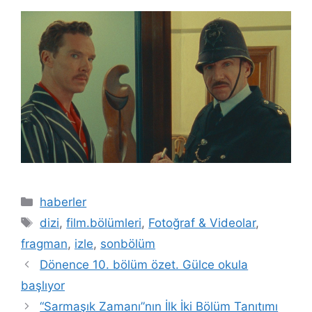
Kategoriler
haberler
Etiketler
dizi
,
film.bölümleri
,
Fotoğraf & Videolar
,
fragman
,
izle
,
sonbölüm
Dönence 10. bölüm özet. Gülce okula
başlıyor
“Sarmaşık Zamanı”nın İlk İki Bölüm Tanıtımı