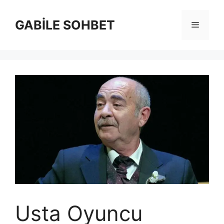
İçeriğe
atla
GABİLE SOHBET
Menü
Usta Oyuncu