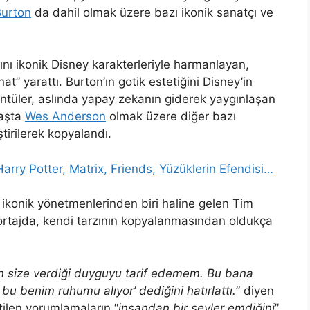
Burton
da dahil olmak üzere bazı ikonik sanatçı ve
nı ikonik Disney karakterleriyle harmanlayan,
at” yarattı. Burton’ın gotik estetiğini Disney’in
rüntüler, aslında yapay zekanın giderek yaygınlaşan
başta
Wes Anderson
olmak üzere diğer bazı
ştirilerek kopyalandı.
rry Potter, Matrix, Friends, Yüzüklerin Efendisi…
ikonik yönetmenlerinden biri haline gelen Tim
portajda, kendi tarzının kopyalanmasından oldukça
 size verdiği duyguyu tarif edemem. Bu bana
bu benim ruhumu alıyor’ dediğini hatırlattı.
” diyen
ilen yorumlamaların “
insandan bir şeyler emdiğini
”