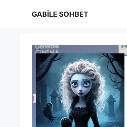
İçeriğe
atla
GABİLE SOHBET