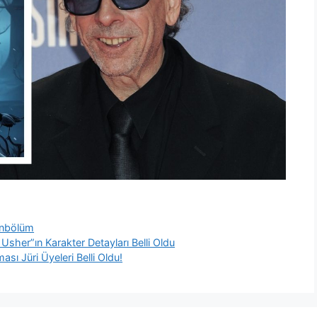
nbölüm
Usher”ın Karakter Detayları Belli Oldu
ası Jüri Üyeleri Belli Oldu!