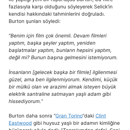
fazlasıyla karşı olduğunu söyleyerek Selick’in
kendisi hakkındaki tahminlerini doğruladı.
Burton şunları söyledi:
“
Benim için film çok önemli. Devam filmleri
yaptım, başka şeyler yaptım, yeniden
başlatmalar yaptım, bunların hepsini yaptım,
değil mi? Bunun başına gelmesini istemiyorum.
İnsanların [gelecek başka bir filmle] ilgilenmesi
güzel, ama ben ilgilenmiyorum. Kendimi, küçük
bir mülkü olan ve arazimi almak isteyen büyük
elektrik santraline satmayan yaşlı adam gibi
hissediyorum.
“
Burton daha sonra “
Gran Torino
“daki
Clint
Eastwood
gibi huysuz yaşlı bir adamın kimliğine