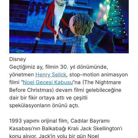
Disney
Geçtiğimiz ay, filmin 30. yıl dönümünde,
yönetmen
Henry Selick
, stop-motion animasyon
filmi “
Noel Gecesi Kabusu
“na (The Nightmare
Before Christmas) devam filmi gelebileceğine
dair bir fikir ortaya attı ve çeşitli
spekülasyonların önünü açtı.
1993 yapımı orijinal film, Cadılar Bayramı
Kasabası’nın Balkabağı Kralı Jack Skellington’ı
konu alıyor. Jack’in yolu bir gün Noel