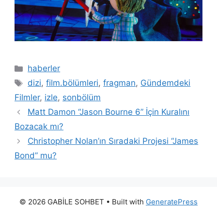
Kategoriler
haberler
Etiketler
dizi
,
film.bölümleri
,
fragman
,
Gündemdeki
Filmler
,
izle
,
sonbölüm
Matt Damon “Jason Bourne 6” İçin Kuralını
Bozacak mı?
Christopher Nolan’ın Sıradaki Projesi “James
Bond” mu?
© 2026 GABİLE SOHBET
• Built with
GeneratePress