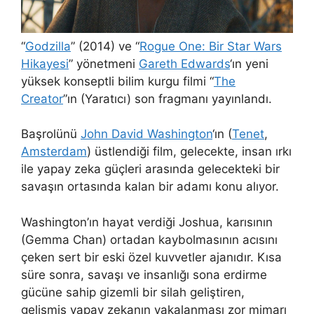
“
Godzilla
” (2014) ve “
Rogue One: Bir Star Wars
Hikayesi
” yönetmeni
Gareth Edwards
‘ın yeni
yüksek konseptli bilim kurgu filmi “
The
Creator
”ın (Yaratıcı) son fragmanı yayınlandı.
Başrolünü
John David Washington
‘ın (
Tenet
,
Amsterdam
) üstlendiği film, gelecekte, insan ırkı
ile yapay zeka güçleri arasında gelecekteki bir
savaşın ortasında kalan bir adamı konu alıyor.
Washington’ın hayat verdiği Joshua, karısının
(Gemma Chan) ortadan kaybolmasının acısını
çeken sert bir eski özel kuvvetler ajanıdır. Kısa
süre sonra, savaşı ve insanlığı sona erdirme
gücüne sahip gizemli bir silah geliştiren,
gelişmiş yapay zekanın yakalanması zor mimarı