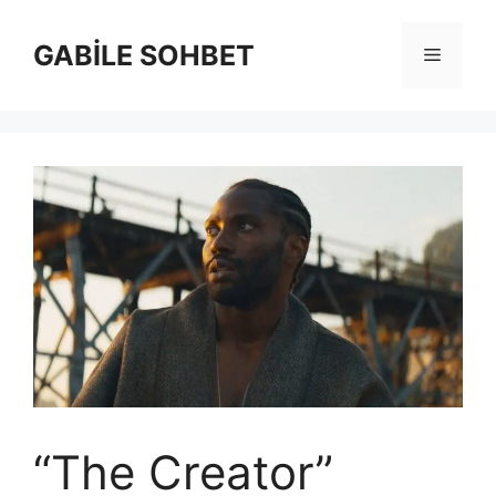
İçeriğe
atla
GABİLE SOHBET
Menü
“The Creator”