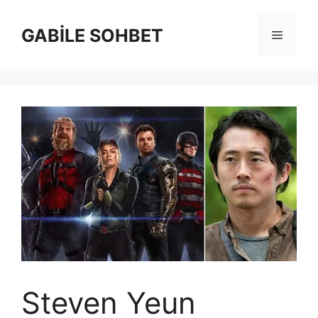
İçeriğe
atla
GABİLE SOHBET
Menü
Steven Yeun