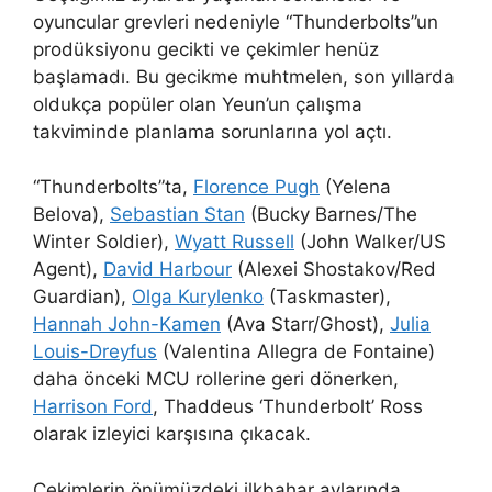
oyuncular grevleri nedeniyle “Thunderbolts”un
prodüksiyonu gecikti ve çekimler henüz
başlamadı. Bu gecikme muhtmelen, son yıllarda
oldukça popüler olan Yeun’un çalışma
takviminde planlama sorunlarına yol açtı.
“Thunderbolts”ta,
Florence Pugh
(Yelena
Belova),
Sebastian Stan
(Bucky Barnes/The
Winter Soldier),
Wyatt Russell
(John Walker/US
Agent),
David Harbour
(Alexei Shostakov/Red
Guardian),
Olga Kurylenko
(Taskmaster),
Hannah John-Kamen
(Ava Starr/Ghost),
Julia
Louis-Dreyfus
(Valentina Allegra de Fontaine)
daha önceki MCU rollerine geri dönerken,
Harrison Ford
, Thaddeus ‘Thunderbolt’ Ross
olarak izleyici karşısına çıkacak.
Çekimlerin önümüzdeki ilkbahar aylarında