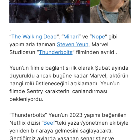
.
“
The Walking Dead
“, “
Minari
” ve “
Nope
” gibi
yapımlarla tanınan
Steven Yeun
, Marvel
Studios’un “
Thunderbolts
” filminden ayrıldı.
Yeun’un filmle bağlantısı ilk olarak Şubat ayında
duyuruldu ancak bugüne kadar Marvel, aktörün
hangi rolü üstleneceğini açıklamadı. Yeun’un
filmde Sentry karakterini canlandırması
bekleniyordu.
“Thunderbolts” Yeun’un 2023 yapımı beğenilen
Netflix dizisi “
Beef
“teki yazar/yönetmen ekibiyle
yeniden bir araya gelmesini sağlayacaktı.
Geçtiğimiz aylarda yaşanan senaristler ve