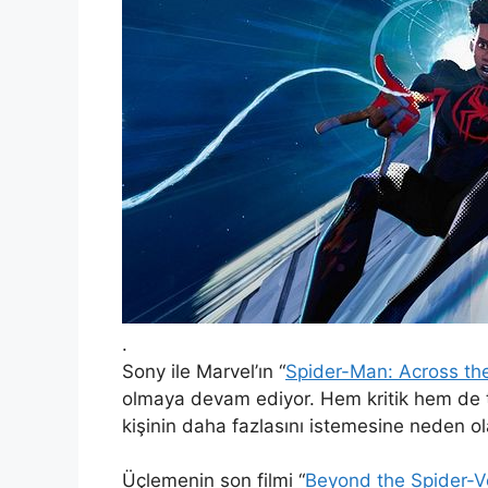
.
Sony ile Marvel’ın “
Spider-Man: Across th
olmaya devam ediyor. Hem kritik hem de ti
kişinin daha fazlasını istemesine neden ol
Üçlemenin son filmi “
Beyond the Spider-V