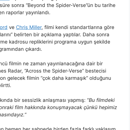
ir süre sonra “Beyond the Spider-Verse”ün bu tarihe
n raporlar yayınlandı.
Lord
ve
Chris Miller
, filmi kendi standartlarına göre
rını” belirten bir açıklama yaptılar. Daha sonra
rme kadrosu repliklerini programa uygun şekilde
gramından çıkardı.
üncü filmin ne zaman yayınlanacağına dair bir
s Radar, “Across the Spider-Verse” bestecisi
on gelecek filmin “çok daha karmaşık” olduğunu
rtti.
kında bir sessizlik anlaşması yapmış: “
Bu filmdeki
r sonraki film hakkında konuşmayacak çünkü hepimiz
masındayız.
“
n hemen her sahnede birden fazla farklı yaklaşım