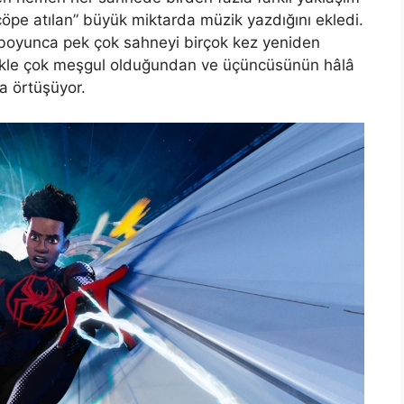
pe atılan” büyük miktarda müzik yazdığını ekledi.
m boyunca pek çok sahneyi birçok kez yeniden
rmekle çok meşgul olduğundan ve üçüncüsünün hâlâ
a örtüşüyor.