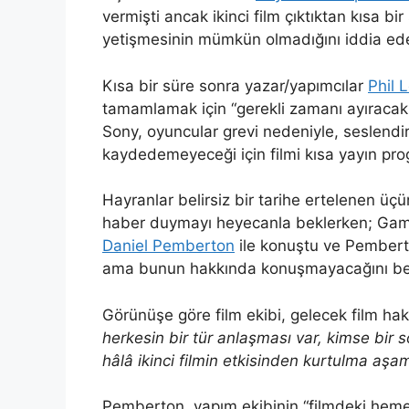
vermişti ancak ikinci film çıktıktan kısa b
yetişmesinin mümkün olmadığını iddia ede
Kısa bir süre sonra yazar/yapımcılar
Phil 
tamamlamak için “gerekli zamanı ayıracakla
Sony, oyuncular grevi nedeniyle, seslendi
kaydedemeyeceği için filmi kısa yayın pro
Hayranlar belirsiz bir tarihe ertelenen üç
haber duymayı heyecanla beklerken; Game
Daniel Pemberton
ile konuştu ve Pembert
ama bunun hakkında konuşmayacağını beli
Görünüşe göre film ekibi, gelecek film hak
herkesin bir tür anlaşması var, kimse bi
hâlâ ikinci filmin etkisinden kurtulma aşa
Pemberton, yapım ekibinin “filmdeki heme