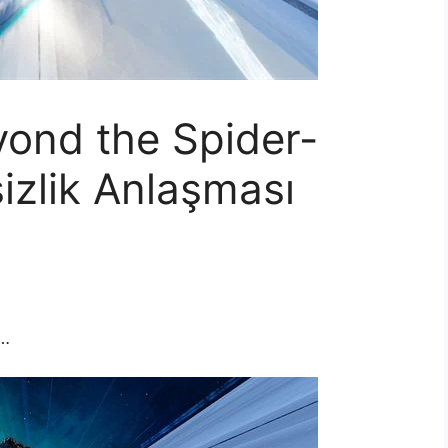
yond the Spider-
izlik Anlaşması
r…