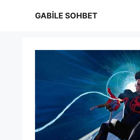
İçeriğe
atla
GABİLE SOHBET