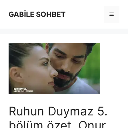
İçeriğe
atla
GABİLE SOHBET
Menü
Ruhun Duymaz 5.
bölüm özet. Onur