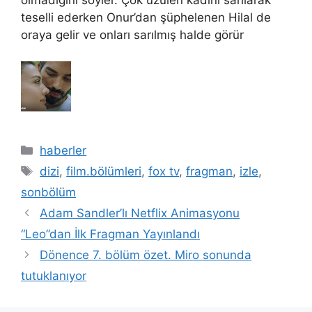
teselli ederken Onur’dan şüphelenen Hilal de
oraya gelir ve onları sarılmış halde görür
Kategoriler
haberler
Etiketler
dizi
,
film.bölümleri
,
fox tv
,
fragman
,
izle
,
sonbölüm
Adam Sandler’lı Netflix Animasyonu
“Leo”dan İlk Fragman Yayınlandı
Dönence 7. bölüm özet. Miro sonunda
tutuklanıyor