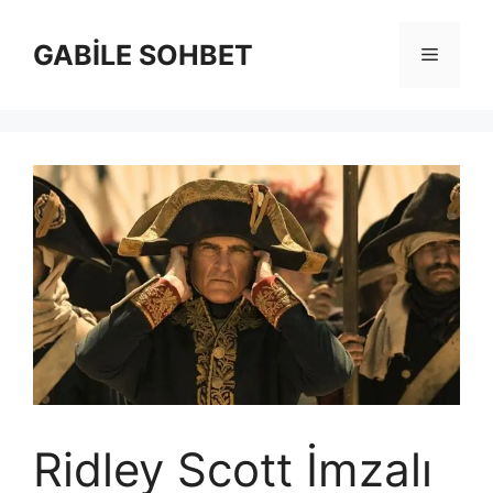
İçeriğe
atla
GABİLE SOHBET
Menü
Ridley Scott İmzalı