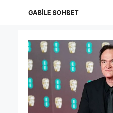
İçeriğe
atla
GABİLE SOHBET