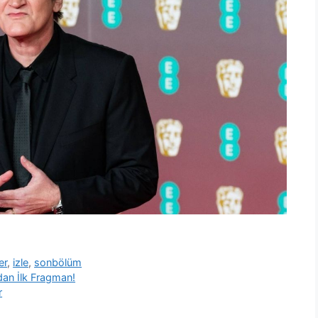
er
,
izle
,
sonbölüm
”dan İlk Fragman!
r