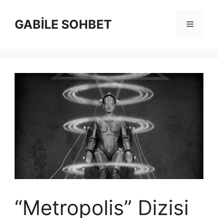
İçeriğe
atla
GABİLE SOHBET
Menü
“Metropolis” Dizisi