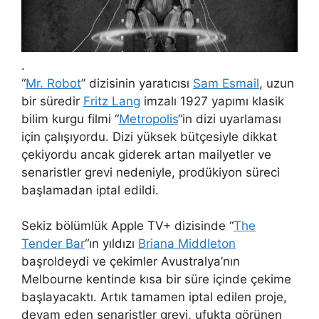
.
“
Mr. Robot
” dizisinin yaratıcısı
Sam Esmail
, uzun
bir süredir
Fritz Lang
imzalı 1927 yapımı klasik
bilim kurgu filmi “
Metropolis
“in dizi uyarlaması
için çalışıyordu. Dizi yüksek bütçesiyle dikkat
çekiyordu ancak giderek artan mailyetler ve
senaristler grevi nedeniyle, prodükiyon süreci
başlamadan iptal edildi.
Sekiz bölümlük Apple TV+ dizisinde “
The
Tender Bar
“ın yıldızı
Briana Middleton
başroldeydi ve çekimler Avustralya’nın
Melbourne kentinde kısa bir süre içinde çekime
başlayacaktı. Artık tamamen iptal edilen proje,
devam eden senaristler grevi, ufukta görünen