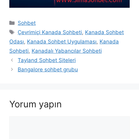
Kategoriler
Sohbet
Etiketler
Çevrimiçi Kanada Sohbeti
,
Kanada Sohbet
Odası
,
Kanada Sohbet Uygulaması
,
Kanada
Sohbeti
,
Kanadalı Yabancılar Sohbeti
Tayland Sohbet Siteleri
Bangalore sohbet grubu
Yorum yapın
Yorum