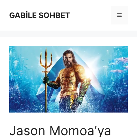
İçeriğe
atla
GABİLE SOHBET
Menü
Jason Momoa’ya