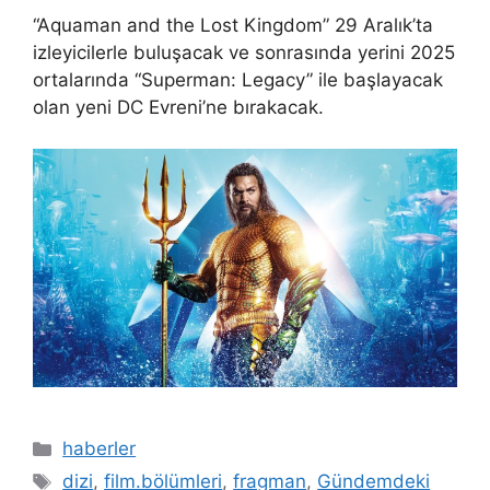
“Aquaman and the Lost Kingdom” 29 Aralık’ta
izleyicilerle buluşacak ve sonrasında yerini 2025
ortalarında “Superman: Legacy” ile başlayacak
olan yeni DC Evreni’ne bırakacak.
Kategoriler
haberler
Etiketler
dizi
,
film.bölümleri
,
fragman
,
Gündemdeki