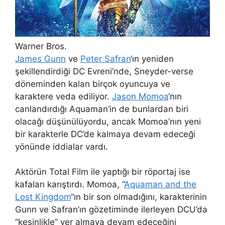
Warner Bros.
James Gunn
ve
Peter Safran
‘ın yeniden
şekillendirdiği DC Evreni’nde, Sneyder-verse
döneminden kalan birçok oyuncuya ve
karaktere veda ediliyor.
Jason Momoa
‘nın
canlandırdığı Aquaman’in de bunlardan biri
olacağı düşünülüyordu, ancak Momoa’nın yeni
bir karakterle DC’de kalmaya devam edeceği
yönünde iddialar vardı.
Aktörün Total Film ile yaptığı bir röportaj ise
kafaları karıştırdı. Momoa, “
Aquaman and the
Lost Kingdom
“ın bir son olmadığını, karakterinin
Gunn ve Safran’ın gözetiminde ilerleyen DCU’da
“kesinlikle” yer almaya devam edeceğini