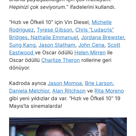
Hepinizi çok seviyorum.
” ifadelerini kullandı.
“Hızlı ve Öfkeli 10” için Vin Diesel,
Michelle
Rodriguez
,
Tyrese Gibson
,
Chris “Ludacris”
Bridges
,
Nathalie Emmanuel
,
Jordana Brewster
,
Sung Kang
,
Jason Statham
,
John Cena
,
Scott
Eastwood
ve Oscar ödüllü
Helen Mirren
ile
Oscar ödüllü
Charlize Theron
rollerine geri
dönüyor.
Kadroda ayrıca
Jason Momoa
,
Brie Larson
,
Daniela Melchior
,
Alan Ritchson
ve
Rita Moreno
gibi yeni yıldızlar da var. “Hızlı ve Öfkeli 10” 19
Mayıs’ta sinemalarda!