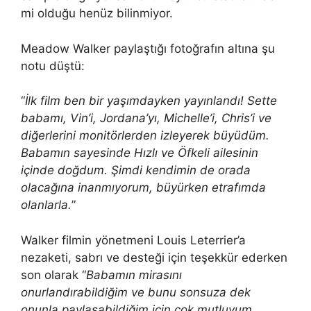
mi olduğu henüz bilinmiyor.
Meadow Walker paylaştığı fotoğrafın altına şu
notu düştü:
“
İlk film ben bir yaşımdayken yayınlandı! Sette
babamı, Vin’i, Jordana’yı, Michelle’i, Chris’i ve
diğerlerini monitörlerden izleyerek büyüdüm.
Babamın sayesinde Hızlı ve Öfkeli ailesinin
içinde doğdum. Şimdi kendimin de orada
olacağına inanmıyorum, büyürken etrafımda
olanlarla.
”
Walker filmin yönetmeni Louis Leterrier’a
nezaketi, sabrı ve desteği için teşekkür ederken
son olarak “
Babamın mirasını
onurlandırabildiğim ve bunu sonsuza dek
onunla paylaşabildiğim için çok mutluyum.