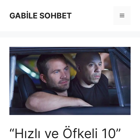
İçeriğe
atla
GABİLE SOHBET
Menü
“Hızlı ve Öfkeli 10”