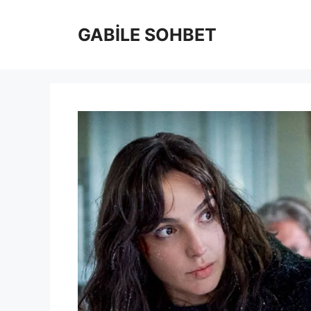
İçeriğe
atla
GABİLE SOHBET