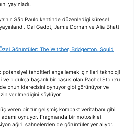
ını yayınladı.
ya’nın São Paulo kentinde düzenlediği küresel
k yayınlandı. Gal Gadot, Jamie Dornan ve Alia Bhatt
 Özel Görüntüler: The Witcher, Bridgerton, Squid
potansiyel tehditleri engellemek için ileri teknoloji
esi ve oldukça başarılı bir casus olan Rachel Stone’u
de onun idarecisini oynuyor gibi görünüyor ve
izin verilmediğini söylüyor.
ç veren bir tür gelişmiş kompakt veritabanı gibi
tü adamı oynuyor. Fragmanda bir motosiklet
iyon ağırlı sahnelerden de görüntüler yer alıyor.