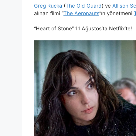
Greg Rucka
(
The Old Guard
) ve
Allison S
alınan filmi “
The Aeronauts
“ın yönetmeni
“Heart of Stone” 11 Ağustos’ta Netflix’te!