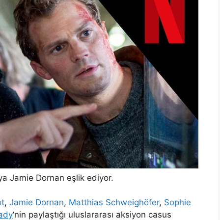
’ya Jamie Dornan eşlik ediyor.
t
,
Jamie Dornan
,
Matthias Schweighöfer
,
Sophie
ady
‘nin paylaştığı uluslararası aksiyon casus