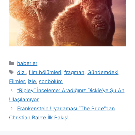
Kategoriler
haberler
Etiketler
dizi
,
film.bölümleri
,
fragman
,
Gündemdeki
Filmler
,
izle
,
sonbölüm
“Ripley” İnceleme: Aradığınız Dickie’ye Şu An
Ulaşılamıyor
Frankenstein Uyarlaması “The Bride”dan
Christian Bale’e İlk Bakış!