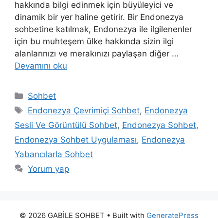
hakkında bilgi edinmek için büyüleyici ve
dinamik bir yer haline getirir. Bir Endonezya
sohbetine katılmak, Endonezya ile ilgilenenler
için bu muhteşem ülke hakkında sizin ilgi
alanlarınızı ve merakınızı paylaşan diğer …
Devamını oku
Kategoriler
Sohbet
Etiketler
Endonezya Çevrimiçi Sohbet
,
Endonezya
Sesli Ve Görüntülü Sohbet
,
Endonezya Sohbet
,
Endonezya Sohbet Uygulaması
,
Endonezya
Yabancılarla Sohbet
Yorum yap
© 2026 GABİLE SOHBET
• Built with
GeneratePress