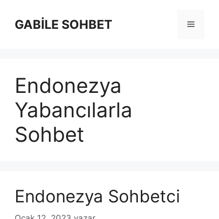
İçeriğe
atla
GABİLE SOHBET
Menü
Endonezya
Yabancılarla
Sohbet
Endonezya Sohbetci
Ocak 12, 2023
yazar