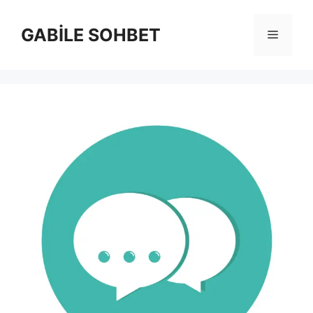
İçeriğe
atla
GABİLE SOHBET
Menü