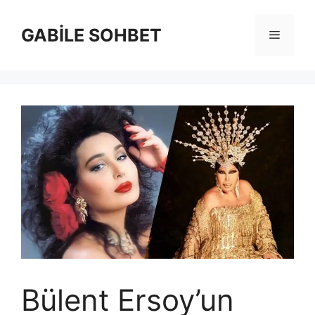
İçeriğe
atla
GABİLE SOHBET
Menü
Bülent Ersoy’un