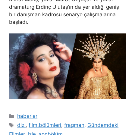
dramaturg Erdinç Ulutaş’ın da yer aldığı geniş
bir danışman kadrosu senaryo çalışmalarına
başladı.
Kategoriler
haberler
Etiketler
dizi
,
film.bölümleri
,
fragman
,
Gündemdeki
Filmler
,
izle
,
sonbölüm