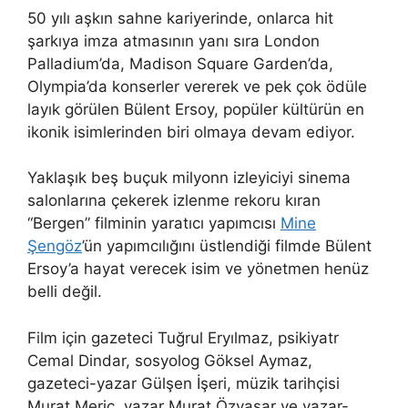
50 yılı aşkın sahne kariyerinde, onlarca hit
şarkıya imza atmasının yanı sıra London
Palladium’da, Madison Square Garden’da,
Olympia’da konserler vererek ve pek çok ödüle
layık görülen Bülent Ersoy, popüler kültürün en
ikonik isimlerinden biri olmaya devam ediyor.
Yaklaşık beş buçuk milyonn izleyiciyi sinema
salonlarına çekerek izlenme rekoru kıran
“Bergen” filminin yaratıcı yapımcısı
Mine
Şengöz
’ün yapımcılığını üstlendiği filmde Bülent
Ersoy’a hayat verecek isim ve yönetmen henüz
belli değil.
Film için gazeteci Tuğrul Eryılmaz, psikiyatr
Cemal Dindar, sosyolog Göksel Aymaz,
gazeteci-yazar Gülşen İşeri, müzik tarihçisi
Murat Meriç, yazar Murat Özyaşar ve yazar-