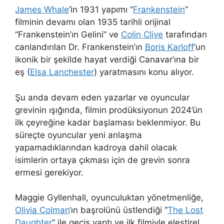
James Whale
‘in 1931 yapımı “
Frankenstein
”
filminin devamı olan 1935 tarihli orijinal
“Frankenstein’ın Gelini” ve
Colin Clive
tarafından
canlandırılan Dr. Frankenstein’ın
Boris Karloff
‘un
ikonik bir şekilde hayat verdiği Canavar’ına bir
eş (
Elsa Lanchester
) yaratmasını konu alıyor.
Şu anda devam eden yazarlar ve oyuncular
grevinin ışığında, filmin prodüksiyonun 2024’ün
ilk çeyreğine kadar başlaması beklenmiyor. Bu
süreçte oyuncular yeni anlaşma
yapamadıklarından kadroya dahil olacak
isimlerin ortaya çıkması için de grevin sonra
ermesi gerekiyor.
Maggie Gyllenhall, oyunculuktan yönetmenliğe,
Olivia Colman
‘ın başrolünü üstlendiği “
The Lost
Daughter
” ile geçiş yaptı ve ilk filmiyle eleştirel