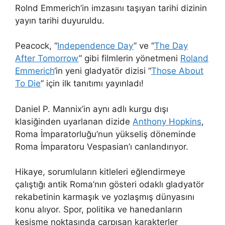
Rolnd Emmerich’in imzasını taşıyan tarihi dizinin
yayın tarihi duyuruldu.
Peacock, “
Independence Day
” ve “
The Day
After Tomorrow
” gibi filmlerin yönetmeni
Roland
Emmerich
‘in yeni gladyatör dizisi “
Those About
To Die
” için ilk tanıtımı yayınladı!
Daniel P. Mannix’in aynı adlı kurgu dışı
klasiğinden uyarlanan dizide
Anthony Hopkins
,
Roma İmparatorluğu’nun yükseliş döneminde
Roma İmparatoru Vespasian’ı canlandırıyor.
Hikaye, sorumluların kitleleri eğlendirmeye
çalıştığı antik Roma’nın gösteri odaklı gladyatör
rekabetinin karmaşık ve yozlaşmış dünyasını
konu alıyor. Spor, politika ve hanedanların
kesişme noktasında çarpışan karakterler