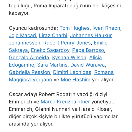
topluluğu, Roma İmparatorluğu’nun her köşesini
kapsıyor.
Oyuncu kadrosunda;
Tom Hughes
,
Iwan Rheon
,
Jojo Macari
,
Liraz Charhi
,
Johannes Haukur
Johannesson
,
Rupert Penry-Jones
,
Emilio
Sakraya
,
Eneko Sagardoy
,
Pepe Barroso
,
Gonçalo Almeida
,
Kyshan Wilson
,
Alicia
Edogamhe
,
Sara Martins
,
David Wurawa
,
Gabriella Pession
,
Dimitri Leonidas
,
Romana
Maggiora Vergano
ve
Moe Hashim
yer alıyor.
Oscar adayı Robert Rodat’ın yazdığı diziyi
Emmerich ve
Marco Kreuzpaintner
yönetiyor.
Emmerich, Gianni Nunnari ve Harald Kloser,
diğer birçok kişiyle birlikte yürütücü yapımcılar
arasında yer alıyor.