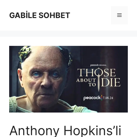
İçeriğe
atla
GABİLE SOHBET
Menü
Anthony Hopkins’li