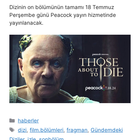
Dizinin on bölümünün tamamı 18 Temmuz
Perşembe günü Peacock yayın hizmetinde
yayınlanacak.
Kategoriler
haberler
Etiketler
dizi
,
film.bölümleri
,
fragman
,
Gündemdeki
Diziler
,
izle
,
sonbölüm